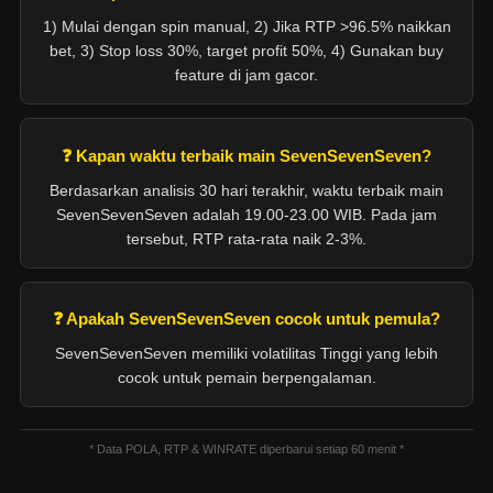
1) Mulai dengan spin manual, 2) Jika RTP >96.5% naikkan
bet, 3) Stop loss 30%, target profit 50%, 4) Gunakan buy
feature di jam gacor.
❓
Kapan waktu terbaik main SevenSevenSeven?
Berdasarkan analisis 30 hari terakhir, waktu terbaik main
SevenSevenSeven adalah 19.00-23.00 WIB. Pada jam
tersebut, RTP rata-rata naik 2-3%.
❓
Apakah SevenSevenSeven cocok untuk pemula?
SevenSevenSeven memiliki volatilitas Tinggi yang lebih
cocok untuk pemain berpengalaman.
* Data POLA, RTP & WINRATE diperbarui setiap 60 menit *