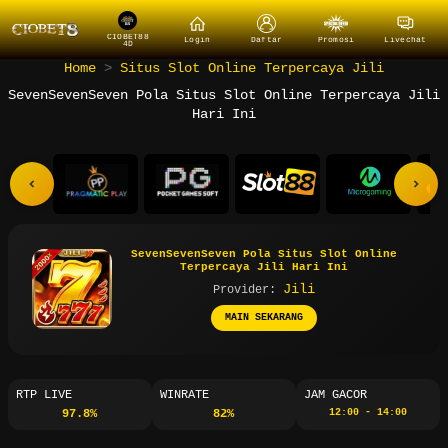
CIOBET88
Login
Daftar
Promosi
Livechat
4D
Home
>
Situs Slot Online Terpercaya Jili
SevenSevenSeven
Pola
Situs Slot Online Terpercaya Jili
Hari Ini
SevenSevenSeven Pola Situs Slot Online
Terpercaya Jili Hari Ini
Jili
Provider:
MAIN SEKARANG
RTP LIVE
WINRATE
JAM GACOR
97.8
%
82
%
12:00 - 14:00