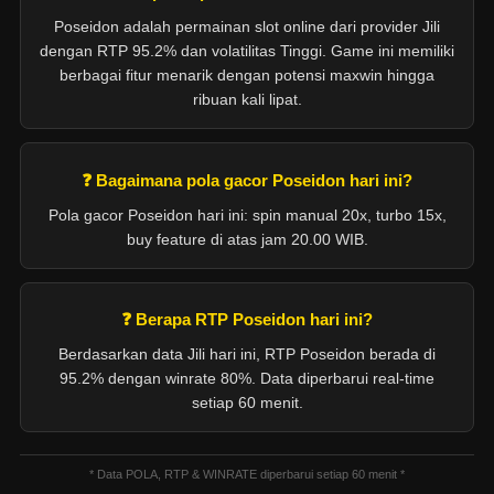
Poseidon adalah permainan slot online dari provider Jili
dengan RTP 95.2% dan volatilitas Tinggi. Game ini memiliki
berbagai fitur menarik dengan potensi maxwin hingga
ribuan kali lipat.
❓
Bagaimana pola gacor Poseidon hari ini?
Pola gacor Poseidon hari ini: spin manual 20x, turbo 15x,
buy feature di atas jam 20.00 WIB.
❓
Berapa RTP Poseidon hari ini?
Berdasarkan data Jili hari ini, RTP Poseidon berada di
95.2% dengan winrate 80%. Data diperbarui real-time
setiap 60 menit.
* Data POLA, RTP & WINRATE diperbarui setiap 60 menit *