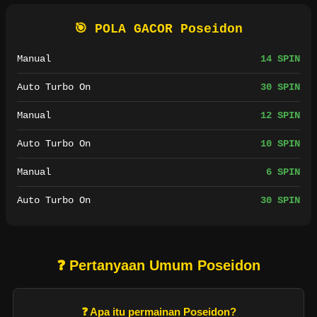
🎯 POLA GACOR
Poseidon
Manual
14
SPIN
Auto Turbo On
30
SPIN
Manual
12
SPIN
Auto Turbo On
10
SPIN
Manual
6
SPIN
Auto Turbo On
30
SPIN
❓ Pertanyaan Umum
Poseidon
❓
Apa itu permainan Poseidon?