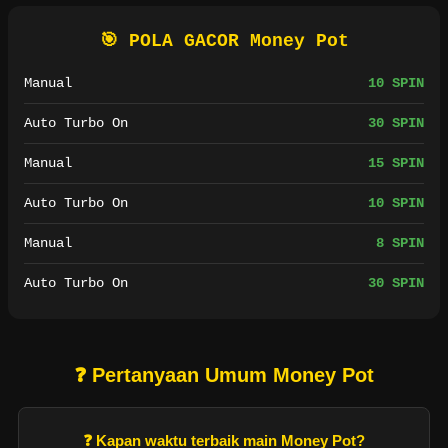
🎯 POLA GACOR
Money Pot
Manual
10
SPIN
Auto Turbo On
30
SPIN
Manual
15
SPIN
Auto Turbo On
10
SPIN
Manual
8
SPIN
Auto Turbo On
30
SPIN
❓ Pertanyaan Umum
Money Pot
❓
Kapan waktu terbaik main Money Pot?