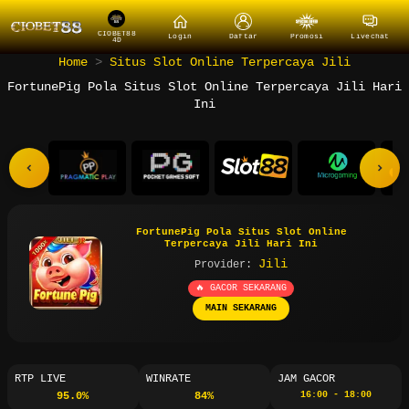
CIOBET88
Login
Daftar
Promosi
Livechat
4D
Home
>
Situs Slot Online Terpercaya Jili
FortunePig
Pola
Situs Slot Online Terpercaya Jili
Hari
Ini
FortunePig Pola Situs Slot Online
Terpercaya Jili Hari Ini
Jili
Provider:
🔥 GACOR SEKARANG
MAIN SEKARANG
RTP LIVE
WINRATE
JAM GACOR
95.0
%
84
%
16:00 - 18:00