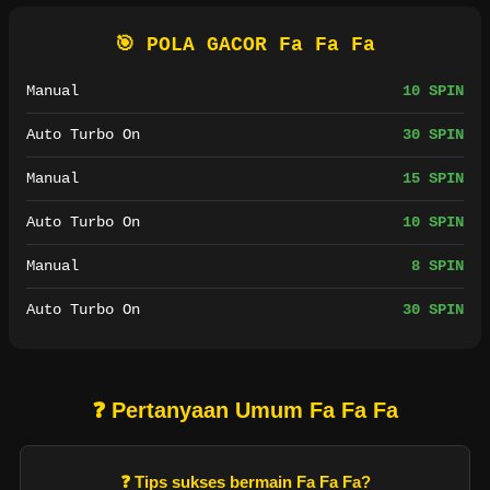
🎯 POLA GACOR
Fa Fa Fa
Manual
10
SPIN
Auto Turbo On
30
SPIN
Manual
15
SPIN
Auto Turbo On
10
SPIN
Manual
8
SPIN
Auto Turbo On
30
SPIN
❓ Pertanyaan Umum
Fa Fa Fa
❓
Tips sukses bermain Fa Fa Fa?