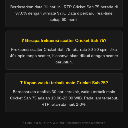
Berdasarkan data Jili hari ini, RTP Cricket Sah 75 berada di
97.0% dengan winrate 97%. Data diperbarui real-time
setiap 60 menit.
❓
Berapa frekuensi scatter Cricket Sah 75?
Frekuensi scatter Cricket Sah 75 rata-rata 20-30 spin. Jika
40+ spin tanpa scatter, biasanya akan diikuti dengan scatter
beruntun.
❓
Kapan waktu terbaik main Cricket Sah 75?
Berdasarkan analisis 30 hari terakhir, waktu terbaik main
Cricket Sah 75 adalah 19.00-23.00 WIB. Pada jam tersebut,
RTP rata-rata naik 2-3%.
* Data POLA, RTP & WINRATE diperbarui setiap 60 menit *