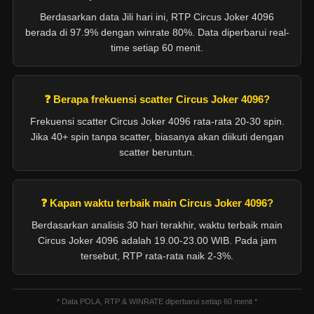
Berdasarkan data Jili hari ini, RTP Circus Joker 4096
berada di 97.9% dengan winrate 80%. Data diperbarui real-
time setiap 60 menit.
❓
Berapa frekuensi scatter Circus Joker 4096?
Frekuensi scatter Circus Joker 4096 rata-rata 20-30 spin.
Jika 40+ spin tanpa scatter, biasanya akan diikuti dengan
scatter beruntun.
❓
Kapan waktu terbaik main Circus Joker 4096?
Berdasarkan analisis 30 hari terakhir, waktu terbaik main
Circus Joker 4096 adalah 19.00-23.00 WIB. Pada jam
tersebut, RTP rata-rata naik 2-3%.
* Data POLA, RTP & WINRATE diperbarui setiap 60 menit *