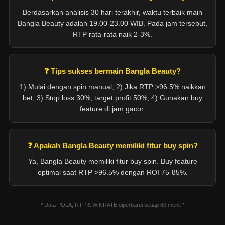
Berdasarkan analisis 30 hari terakhir, waktu terbaik main
Bangla Beauty adalah 19.00-23.00 WIB. Pada jam tersebut,
RTP rata-rata naik 2-3%.
❓
Tips sukses bermain Bangla Beauty?
1) Mulai dengan spin manual, 2) Jika RTP >96.5% naikkan
bet, 3) Stop loss 30%, target profit 50%, 4) Gunakan buy
feature di jam gacor.
❓
Apakah Bangla Beauty memiliki fitur buy spin?
Ya, Bangla Beauty memiliki fitur buy spin. Buy feature
optimal saat RTP >96.5% dengan ROI 75-85%.
* Data POLA, RTP & WINRATE diperbarui setiap 60 menit *