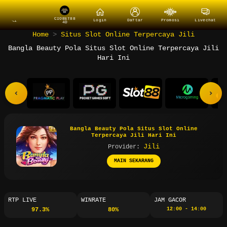
CIOBET88
Login
Daftar
Promosi
Livechat
4D
Home
>
Situs Slot Online Terpercaya Jili
Bangla Beauty
Pola
Situs Slot Online Terpercaya Jili
Hari Ini
Bangla Beauty Pola Situs Slot Online
Terpercaya Jili Hari Ini
Jili
Provider:
MAIN SEKARANG
RTP LIVE
WINRATE
JAM GACOR
97.3
%
80
%
12:00 - 14:00