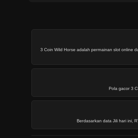
3 Coin Wild Horse adalah permainan slot online da
Pola gacor 3 Co
Berdasarkan data Jili hari ini,