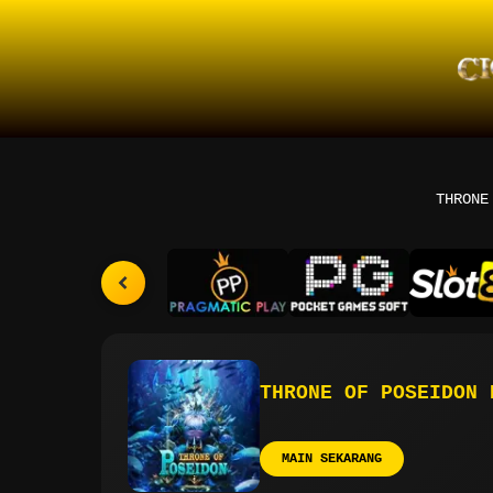
THRONE
THRONE OF POSEIDON 
MAIN SEKARANG