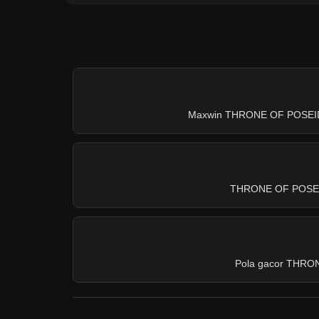
Maxwin THRONE OF POSEIDON a
THRONE OF POSEIDON
Pola gacor THRONE