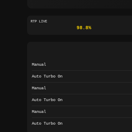
RTP LIVE
98.8
%
Manual
Auto Turbo On
Manual
Auto Turbo On
Manual
Auto Turbo On