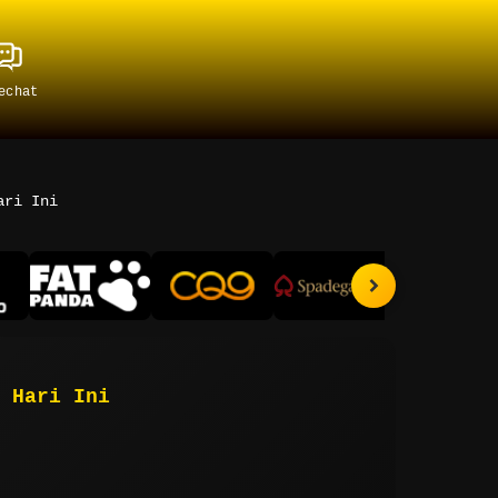
echat
ri Ini
 Hari Ini