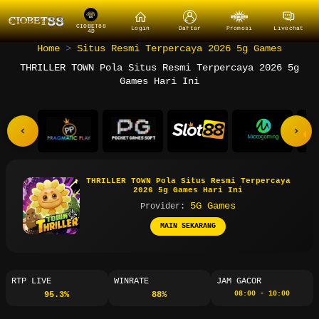
CIOBET88
Login
Daftar
Promosi
Livechat
4D
Home
>
Situs Resmi Terpercaya 2026 5g Games
THRILLER TOWN
Pola
Situs Resmi Terpercaya 2026 5g
Games
Hari Ini
THRILLER TOWN Pola Situs Resmi Terpercaya
2026 5g Games Hari Ini
5G Games
Provider:
MAIN SEKARANG
RTP LIVE
WINRATE
JAM GACOR
95.3
%
88
%
08:00 - 10:00