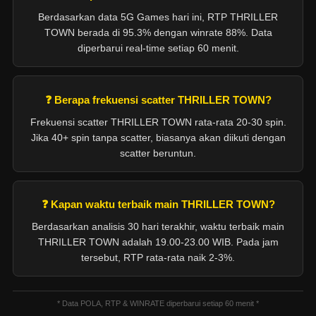
Berdasarkan data 5G Games hari ini, RTP THRILLER
TOWN berada di 95.3% dengan winrate 88%. Data
diperbarui real-time setiap 60 menit.
❓
Berapa frekuensi scatter THRILLER TOWN?
Frekuensi scatter THRILLER TOWN rata-rata 20-30 spin.
Jika 40+ spin tanpa scatter, biasanya akan diikuti dengan
scatter beruntun.
❓
Kapan waktu terbaik main THRILLER TOWN?
Berdasarkan analisis 30 hari terakhir, waktu terbaik main
THRILLER TOWN adalah 19.00-23.00 WIB. Pada jam
tersebut, RTP rata-rata naik 2-3%.
* Data POLA, RTP & WINRATE diperbarui setiap 60 menit *