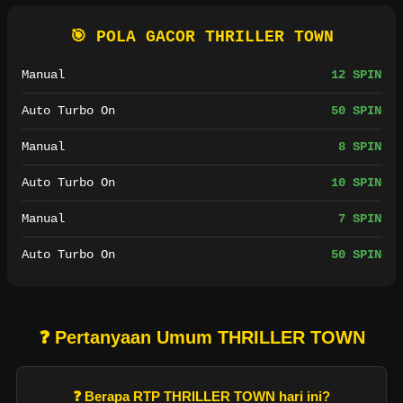
🎯 POLA GACOR
THRILLER TOWN
Manual
12
SPIN
Auto Turbo On
50
SPIN
Manual
8
SPIN
Auto Turbo On
10
SPIN
Manual
7
SPIN
Auto Turbo On
50
SPIN
❓ Pertanyaan Umum
THRILLER TOWN
❓
Berapa RTP THRILLER TOWN hari ini?