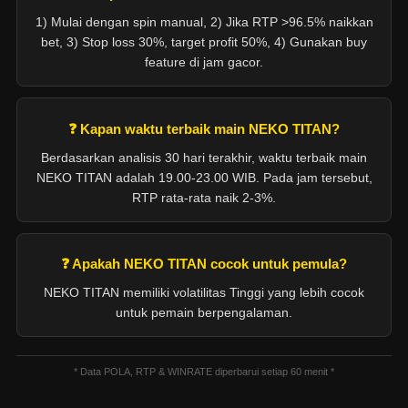
1) Mulai dengan spin manual, 2) Jika RTP >96.5% naikkan
bet, 3) Stop loss 30%, target profit 50%, 4) Gunakan buy
feature di jam gacor.
❓
Kapan waktu terbaik main NEKO TITAN?
Berdasarkan analisis 30 hari terakhir, waktu terbaik main
NEKO TITAN adalah 19.00-23.00 WIB. Pada jam tersebut,
RTP rata-rata naik 2-3%.
❓
Apakah NEKO TITAN cocok untuk pemula?
NEKO TITAN memiliki volatilitas Tinggi yang lebih cocok
untuk pemain berpengalaman.
* Data POLA, RTP & WINRATE diperbarui setiap 60 menit *