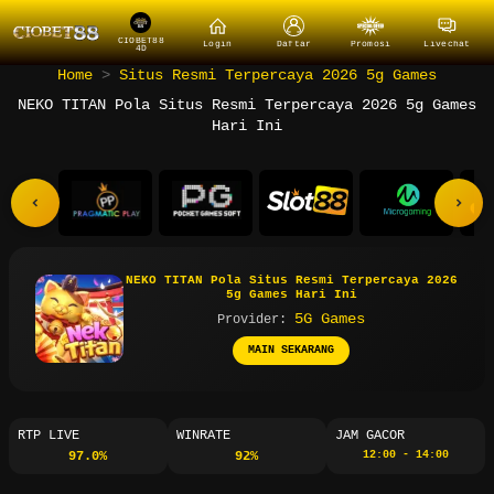
CIOBET88
Login
Daftar
Promosi
Livechat
4D
Home
>
Situs Resmi Terpercaya 2026 5g Games
NEKO TITAN
Pola
Situs Resmi Terpercaya 2026 5g Games
Hari Ini
NEKO TITAN Pola Situs Resmi Terpercaya 2026
5g Games Hari Ini
5G Games
Provider:
MAIN SEKARANG
RTP LIVE
WINRATE
JAM GACOR
97.0
%
92
%
12:00 - 14:00