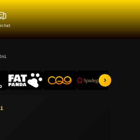
echat
Ini
i