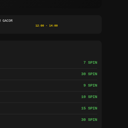
M GACOR
12:00 - 14:00
7
SPIN
30
SPIN
9
SPIN
10
SPIN
15
SPIN
30
SPIN