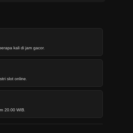
rapa kali di jam gacor.
i slot online.
am 20.00 WIB.