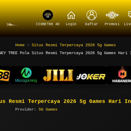
CIOBET88 4D
Login
Daftar
Promosi
Liv
Home
>
Situs Resmi Terpercaya 2026 5g Games
NEY TREE
Pola
Situs Resmi Terpercaya 2026 5g Games
Hari 
us Resmi Terpercaya 2026 5g Games Hari In
Provider:
5G Games