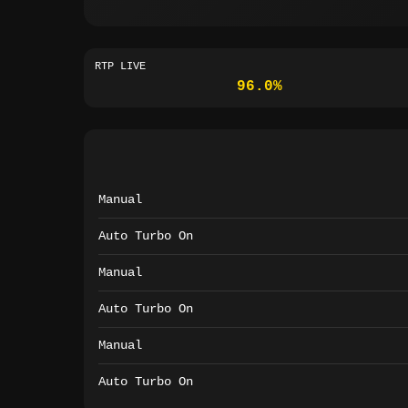
RTP LIVE
96.0
%
Manual
Auto Turbo On
Manual
Auto Turbo On
Manual
Auto Turbo On