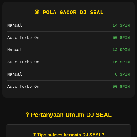
🎯 POLA GACOR
DJ SEAL
Manual
14
SPIN
Auto Turbo On
50
SPIN
Manual
12
SPIN
Auto Turbo On
10
SPIN
Manual
6
SPIN
Auto Turbo On
50
SPIN
❓ Pertanyaan Umum
DJ SEAL
❓
Tips sukses bermain DJ SEAL?