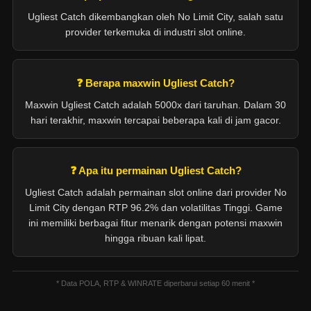
Ugliest Catch dikembangkan oleh No Limit City, salah satu
provider terkemuka di industri slot online.
❓
Berapa maxwin Ugliest Catch?
Maxwin Ugliest Catch adalah 5000x dari taruhan. Dalam 30
hari terakhir, maxwin tercapai beberapa kali di jam gacor.
❓
Apa itu permainan Ugliest Catch?
Ugliest Catch adalah permainan slot online dari provider No
Limit City dengan RTP 96.2% dan volatilitas Tinggi. Game
ini memiliki berbagai fitur menarik dengan potensi maxwin
hingga ribuan kali lipat.
* Data POLA, RTP & WINRATE diperbarui setiap 60 menit *