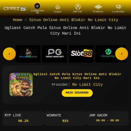
CIOBET88
Login
Daftar
Promosi
Livechat
4D
Home
>
Situs Online Anti Blokir No Limit City
Ugliest Catch
Pola
Situs Online Anti Blokir No Limit
City
Hari Ini
Ugliest Catch Pola Situs Online Anti Blokir
No Limit City Hari Ini
No Limit City
Provider:
MAIN SEKARANG
RTP LIVE
WINRATE
JAM GACOR
96.2
%
91
%
06:00 - 08:00