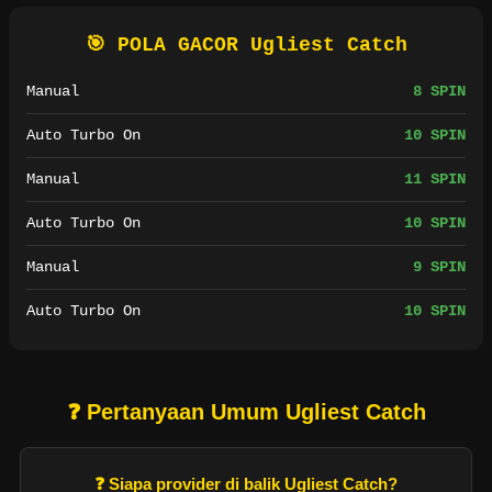
🎯 POLA GACOR
Ugliest Catch
Manual
8
SPIN
Auto Turbo On
10
SPIN
Manual
11
SPIN
Auto Turbo On
10
SPIN
Manual
9
SPIN
Auto Turbo On
10
SPIN
❓ Pertanyaan Umum
Ugliest Catch
❓
Siapa provider di balik Ugliest Catch?