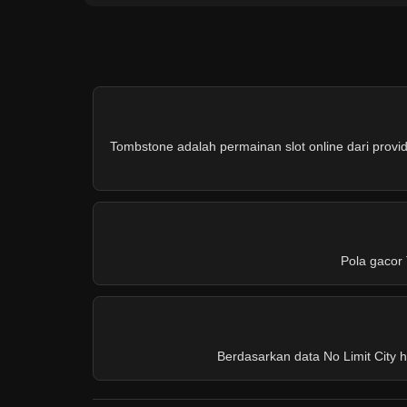
Tombstone adalah permainan slot online dari provid
Pola gacor 
Berdasarkan data No Limit City h