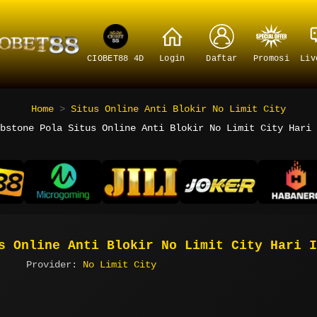
CIOBET88 4D
Login
Daftar
Promosi
Liv
Home
>
Situs Online Anti Blokir No Limit City
bstone
Pola
Situs Online Anti Blokir No Limit City
Hari 
s Online Anti Blokir No Limit City Hari I
Provider:
No Limit City