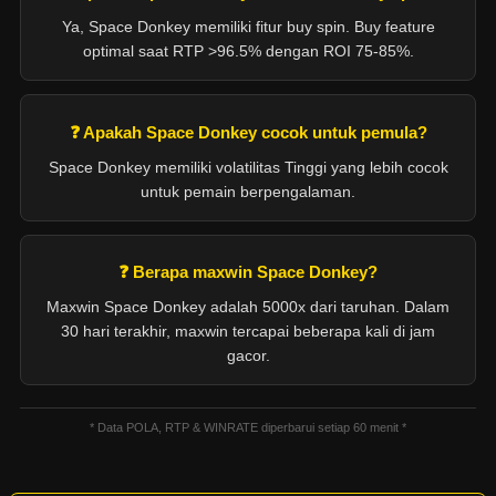
Ya, Space Donkey memiliki fitur buy spin. Buy feature
optimal saat RTP >96.5% dengan ROI 75-85%.
❓
Apakah Space Donkey cocok untuk pemula?
Space Donkey memiliki volatilitas Tinggi yang lebih cocok
untuk pemain berpengalaman.
❓
Berapa maxwin Space Donkey?
Maxwin Space Donkey adalah 5000x dari taruhan. Dalam
30 hari terakhir, maxwin tercapai beberapa kali di jam
gacor.
* Data POLA, RTP & WINRATE diperbarui setiap 60 menit *