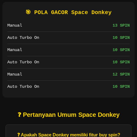
🎯 POLA GACOR
Space Donkey
Manual
13
SPIN
Auto Turbo On
10
SPIN
Manual
10
SPIN
Auto Turbo On
10
SPIN
Manual
12
SPIN
Auto Turbo On
10
SPIN
❓ Pertanyaan Umum
Space Donkey
❓
Apakah Space Donkey memiliki fitur buy spin?