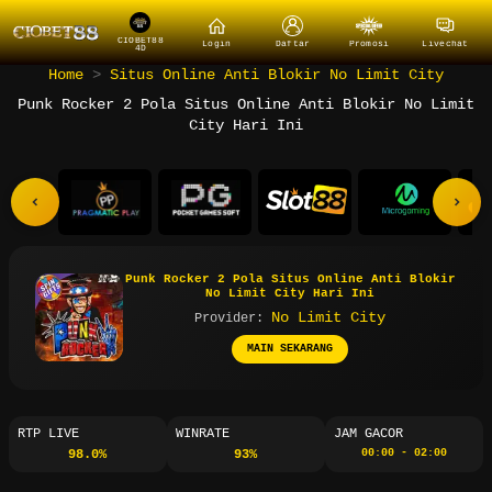
CIOBET88
Login
Daftar
Promosi
Livechat
4D
Home
>
Situs Online Anti Blokir No Limit City
Punk Rocker 2
Pola
Situs Online Anti Blokir No Limit
City
Hari Ini
Punk Rocker 2 Pola Situs Online Anti Blokir
No Limit City Hari Ini
No Limit City
Provider:
MAIN SEKARANG
RTP LIVE
WINRATE
JAM GACOR
98.0
%
93
%
00:00 - 02:00