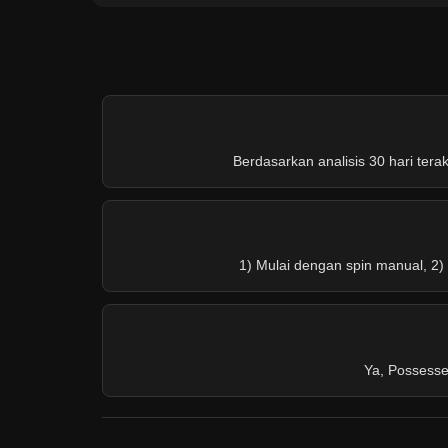
Berdasarkan analisis 30 hari tera
1) Mulai dengan spin manual, 2) 
Ya, Possesse