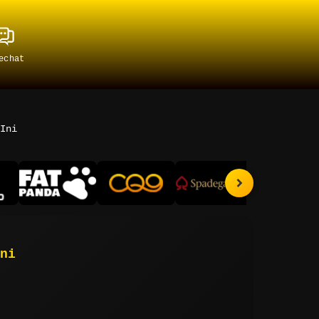
echat
Ini
ni