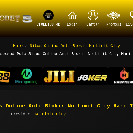
CIOBET88 4D
Login
Daftar
Promosi
Liv
Home
>
Situs Online Anti Blokir No Limit City
sessed
Pola
Situs Online Anti Blokir No Limit City
Hari 
s Online Anti Blokir No Limit City Hari I
Provider:
No Limit City