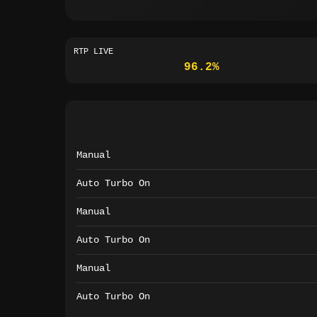
RTP LIVE
96.2
%
Manual
Auto Turbo On
Manual
Auto Turbo On
Manual
Auto Turbo On