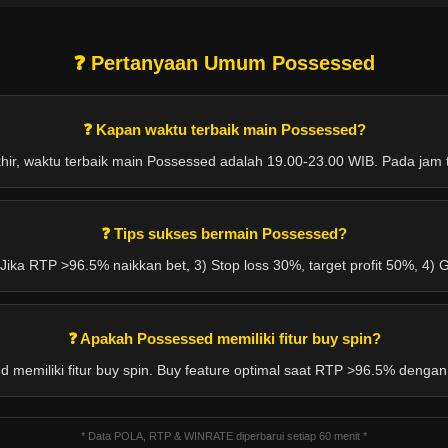
❓ Pertanyaan Umum
Possessed
❓
Kapan waktu terbaik main Possessed?
khir, waktu terbaik main Possessed adalah 19.00-23.00 WIB. Pada jam 
❓
Tips sukses bermain Possessed?
Jika RTP >96.5% naikkan bet, 3) Stop loss 30%, target profit 50%, 4) 
❓
Apakah Possessed memiliki fitur buy spin?
d memiliki fitur buy spin. Buy feature optimal saat RTP >96.5% denga
* Data POLA, RTP & WINRATE diperbarui setiap 60 menit *