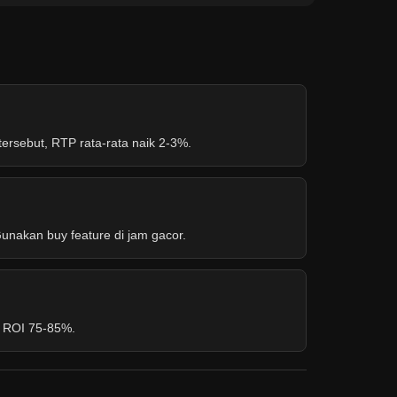
tersebut, RTP rata-rata naik 2-3%.
Gunakan buy feature di jam gacor.
n ROI 75-85%.