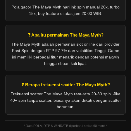
Pola gacor The Maya Myth hari ini: spin manual 20x, turbo
15x, buy feature di atas jam 20.00 WIB.
❓
Apa itu permainan The Maya Myth?
The Maya Myth adalah permainan slot online dari provider
Fast Spin dengan RTP 97.7% dan volatilitas Tinggi. Game
ini memiliki berbagai fitur menarik dengan potensi maxwin
hingga ribuan kali lipat.
❓
Berapa frekuensi scatter The Maya Myth?
Frekuensi scatter The Maya Myth rata-rata 20-30 spin. Jika
40+ spin tanpa scatter, biasanya akan diikuti dengan scatter
beruntun.
* Data POLA, RTP & WINRATE diperbarui setiap 60 menit *