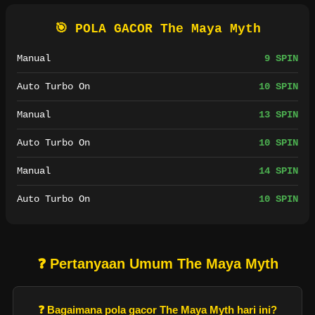
🎯 POLA GACOR
The Maya Myth
Manual
9
SPIN
Auto Turbo On
10
SPIN
Manual
13
SPIN
Auto Turbo On
10
SPIN
Manual
14
SPIN
Auto Turbo On
10
SPIN
❓ Pertanyaan Umum
The Maya Myth
❓
Bagaimana pola gacor The Maya Myth hari ini?