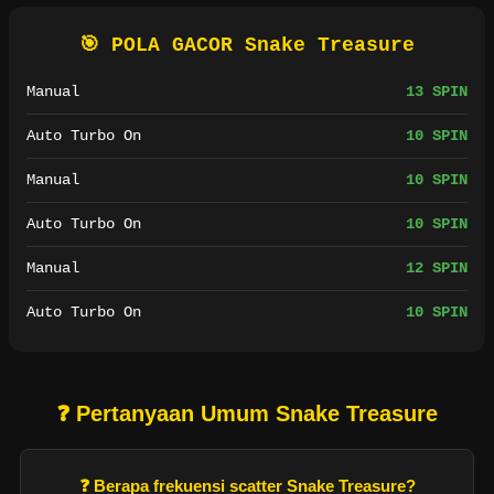
🎯 POLA GACOR
Snake Treasure
Manual
13
SPIN
Auto Turbo On
10
SPIN
Manual
10
SPIN
Auto Turbo On
10
SPIN
Manual
12
SPIN
Auto Turbo On
10
SPIN
❓ Pertanyaan Umum
Snake Treasure
❓
Berapa frekuensi scatter Snake Treasure?