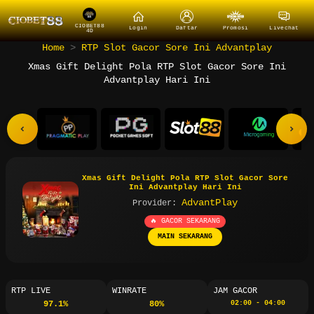
CIOBET88
Login
Daftar
Promosi
Livechat
4D
Home
>
RTP Slot Gacor Sore Ini Advantplay
Xmas Gift Delight
Pola
RTP Slot Gacor Sore Ini
Advantplay
Hari Ini
Xmas Gift Delight Pola RTP Slot Gacor Sore
Ini Advantplay Hari Ini
AdvantPlay
Provider:
🔥 GACOR SEKARANG
MAIN SEKARANG
RTP LIVE
WINRATE
JAM GACOR
97.1
%
80
%
02:00 - 04:00