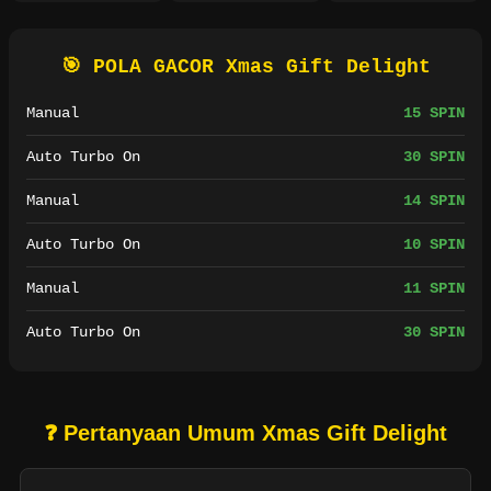
🎯 POLA GACOR
Xmas Gift Delight
Manual
15
SPIN
Auto Turbo On
30
SPIN
Manual
14
SPIN
Auto Turbo On
10
SPIN
Manual
11
SPIN
Auto Turbo On
30
SPIN
❓ Pertanyaan Umum
Xmas Gift Delight