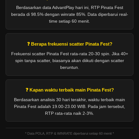
Berdasarkan data AdvantPlay hari ini, RTP Pinata Fest
berada di 98.5% dengan winrate 85%. Data diperbarui real-
time setiap 60 menit.
❓
Berapa frekuensi scatter Pinata Fest?
Frekuensi scatter Pinata Fest rata-rata 20-30 spin. Jika 40+
spin tanpa scatter, biasanya akan diikuti dengan scatter
beruntun.
❓
Kapan waktu terbaik main Pinata Fest?
Berdasarkan analisis 30 hari terakhir, waktu terbaik main
Pinata Fest adalah 19.00-23.00 WIB. Pada jam tersebut,
RTP rata-rata naik 2-3%.
* Data POLA, RTP & WINRATE diperbarui setiap 60 menit *