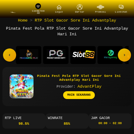
CIOBET88
Login
Daftar
Promosi
Livechat
4D
Home
>
RTP Slot Gacor Sore Ini Advantplay
Pinata Fest
Pola
RTP Slot Gacor Sore Ini Advantplay
Hari Ini
Pinata Fest Pola RTP Slot Gacor Sore Ini
Advantplay Hari Ini
AdvantPlay
Provider:
MAIN SEKARANG
RTP LIVE
WINRATE
JAM GACOR
98.5
%
85
%
00:00 - 02:00