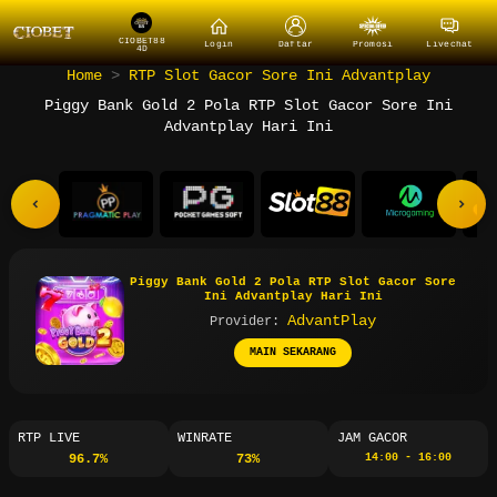
CIOBET88
Login
Daftar
Promosi
Livechat
4D
Home
>
RTP Slot Gacor Sore Ini Advantplay
Piggy Bank Gold 2
Pola
RTP Slot Gacor Sore Ini
Advantplay
Hari Ini
Piggy Bank Gold 2 Pola RTP Slot Gacor Sore
Ini Advantplay Hari Ini
AdvantPlay
Provider:
MAIN SEKARANG
RTP LIVE
WINRATE
JAM GACOR
96.7
%
73
%
14:00 - 16:00