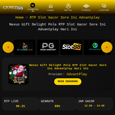
CIOBET88
Login
Daftar
Promosi
Livechat
4D
Home
>
RTP Slot Gacor Sore Ini Advantplay
Nexus Gift Delight
Pola
RTP Slot Gacor Sore Ini
Advantplay
Hari Ini
Nexus Gift Delight Pola RTP Slot Gacor Sore
Ini Advantplay Hari Ini
AdvantPlay
Provider:
MAIN SEKARANG
RTP LIVE
WINRATE
JAM GACOR
96.1
%
89
%
12:00 - 14:00