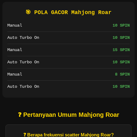
🎯 POLA GACOR
Mahjong Roar
Manual
10
SPIN
Auto Turbo On
10
SPIN
Manual
15
SPIN
Auto Turbo On
10
SPIN
Manual
8
SPIN
Auto Turbo On
10
SPIN
❓ Pertanyaan Umum
Mahjong Roar
❓
Berapa frekuensi scatter Mahjong Roar?