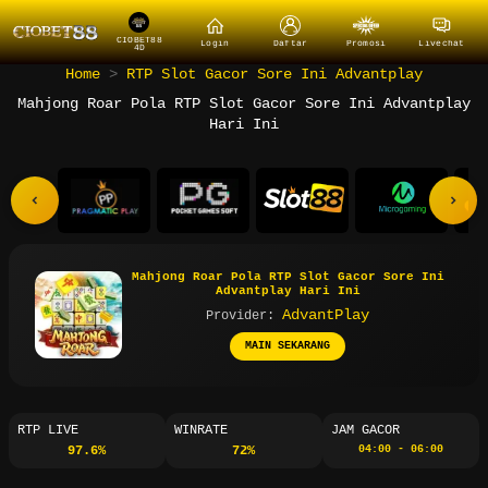
CIOBET88
Login
Daftar
Promosi
Livechat
4D
Home
>
RTP Slot Gacor Sore Ini Advantplay
Mahjong Roar
Pola
RTP Slot Gacor Sore Ini Advantplay
Hari Ini
Mahjong Roar Pola RTP Slot Gacor Sore Ini
Advantplay Hari Ini
AdvantPlay
Provider:
MAIN SEKARANG
RTP LIVE
WINRATE
JAM GACOR
97.6
%
72
%
04:00 - 06:00