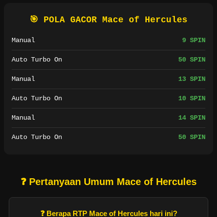
🎯 POLA GACOR
Mace of Hercules
Manual
9
SPIN
Auto Turbo On
50
SPIN
Manual
13
SPIN
Auto Turbo On
10
SPIN
Manual
14
SPIN
Auto Turbo On
50
SPIN
❓ Pertanyaan Umum
Mace of Hercules
❓
Berapa RTP Mace of Hercules hari ini?