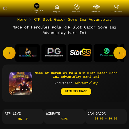
CIOBET88
Login
Daftar
Promosi
Livechat
4D
Home
>
RTP Slot Gacor Sore Ini Advantplay
Mace of Hercules
Pola
RTP Slot Gacor Sore Ini
Advantplay
Hari Ini
Mace of Hercules Pola RTP Slot Gacor Sore
Ini Advantplay Hari Ini
AdvantPlay
Provider:
MAIN SEKARANG
RTP LIVE
WINRATE
JAM GACOR
96.1
%
93
%
08:00 - 10:00