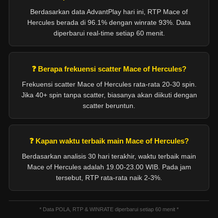
Berdasarkan data AdvantPlay hari ini, RTP Mace of
Hercules berada di 96.1% dengan winrate 93%. Data
diperbarui real-time setiap 60 menit.
❓
Berapa frekuensi scatter Mace of Hercules?
Frekuensi scatter Mace of Hercules rata-rata 20-30 spin.
Jika 40+ spin tanpa scatter, biasanya akan diikuti dengan
scatter beruntun.
❓
Kapan waktu terbaik main Mace of Hercules?
Berdasarkan analisis 30 hari terakhir, waktu terbaik main
Mace of Hercules adalah 19.00-23.00 WIB. Pada jam
tersebut, RTP rata-rata naik 2-3%.
* Data POLA, RTP & WINRATE diperbarui setiap 60 menit *