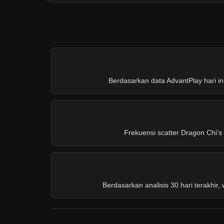
Berdasarkan data AdvantPlay hari in
Frekuensi scatter Dragon Chi’s 
Berdasarkan analisis 30 hari terakhir