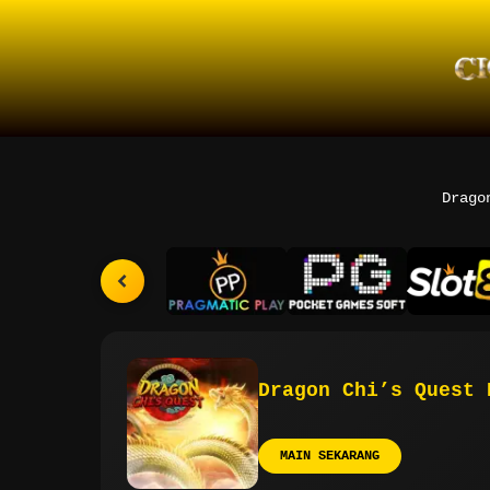
Drago
Dragon Chi’s Quest 
MAIN SEKARANG