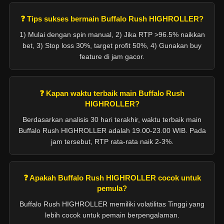
❓
Tips sukses bermain Buffalo Rush HIGHROLLER?
1) Mulai dengan spin manual, 2) Jika RTP >96.5% naikkan
bet, 3) Stop loss 30%, target profit 50%, 4) Gunakan buy
feature di jam gacor.
❓
Kapan waktu terbaik main Buffalo Rush
HIGHROLLER?
Berdasarkan analisis 30 hari terakhir, waktu terbaik main
Buffalo Rush HIGHROLLER adalah 19.00-23.00 WIB. Pada
jam tersebut, RTP rata-rata naik 2-3%.
❓
Apakah Buffalo Rush HIGHROLLER cocok untuk
pemula?
Buffalo Rush HIGHROLLER memiliki volatilitas Tinggi yang
lebih cocok untuk pemain berpengalaman.