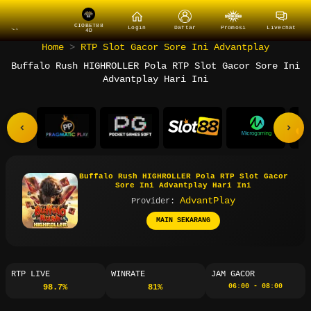
CIOBET88
Login
Daftar
Promosi
Livechat
4D
Home
>
RTP Slot Gacor Sore Ini Advantplay
Buffalo Rush HIGHROLLER
Pola
RTP Slot Gacor Sore Ini
Advantplay
Hari Ini
Buffalo Rush HIGHROLLER Pola RTP Slot Gacor
Sore Ini Advantplay Hari Ini
AdvantPlay
Provider:
MAIN SEKARANG
RTP LIVE
WINRATE
JAM GACOR
98.7
%
81
%
06:00 - 08:00