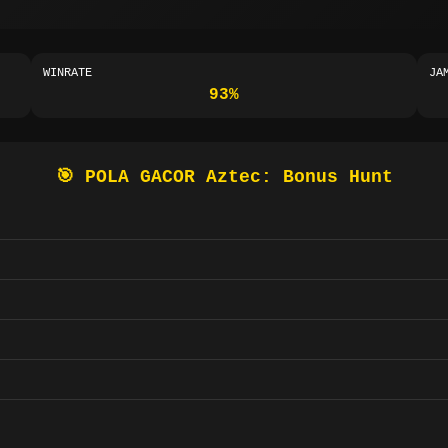
WINRATE
JA
93
%
🎯 POLA GACOR
Aztec: Bonus Hunt