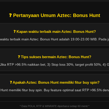
❓ Pertanyaan Umum
Aztec: Bonus Hunt
❓
Kapan waktu terbaik main Aztec: Bonus Hunt?
r, waktu terbaik main Aztec: Bonus Hunt adalah 19.00-23.00 WIB. Pada j
❓
Tips sukses bermain Aztec: Bonus Hunt?
Jika RTP >96.5% naikkan bet, 3) Stop loss 30%, target profit 50%, 4) 
❓
Apakah Aztec: Bonus Hunt memiliki fitur buy spin?
 Hunt memiliki fitur buy spin. Buy feature optimal saat RTP >96.5% d
* Data POLA, RTP & WINRATE diperbarui setiap 60 menit *