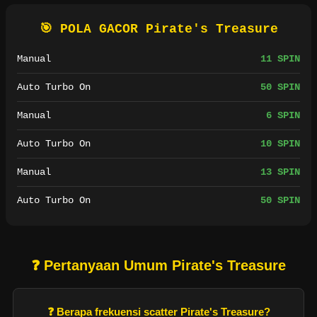
🎯 POLA GACOR
Pirate's Treasure
Manual
11
SPIN
Auto Turbo On
50
SPIN
Manual
6
SPIN
Auto Turbo On
10
SPIN
Manual
13
SPIN
Auto Turbo On
50
SPIN
❓ Pertanyaan Umum
Pirate's Treasure
❓
Berapa frekuensi scatter Pirate's Treasure?