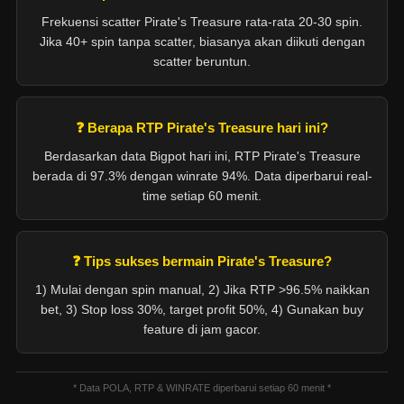
Frekuensi scatter Pirate's Treasure rata-rata 20-30 spin.
Jika 40+ spin tanpa scatter, biasanya akan diikuti dengan
scatter beruntun.
❓
Berapa RTP Pirate's Treasure hari ini?
Berdasarkan data Bigpot hari ini, RTP Pirate's Treasure
berada di 97.3% dengan winrate 94%. Data diperbarui real-
time setiap 60 menit.
❓
Tips sukses bermain Pirate's Treasure?
1) Mulai dengan spin manual, 2) Jika RTP >96.5% naikkan
bet, 3) Stop loss 30%, target profit 50%, 4) Gunakan buy
feature di jam gacor.
* Data POLA, RTP & WINRATE diperbarui setiap 60 menit *