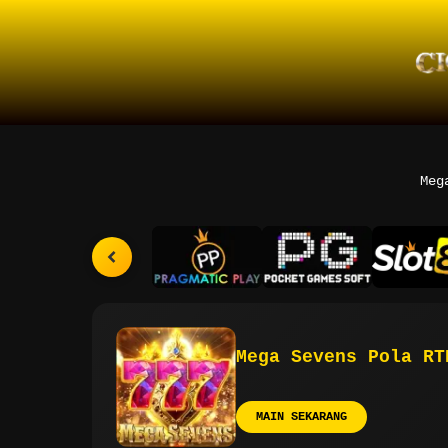
Meg
Mega Sevens Pola RT
MAIN SEKARANG