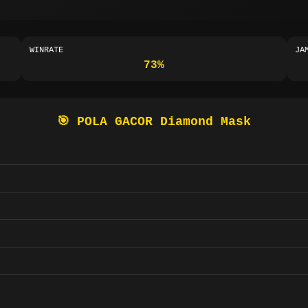
WINRATE
JA
73
%
🎯 POLA GACOR
Diamond Mask