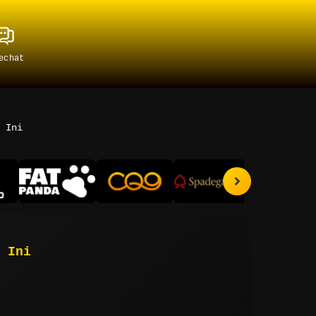
echat
 Ini
 Ini