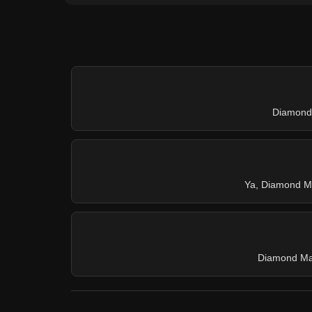
Diamond 
Ya, Diamond Ma
Diamond Mask