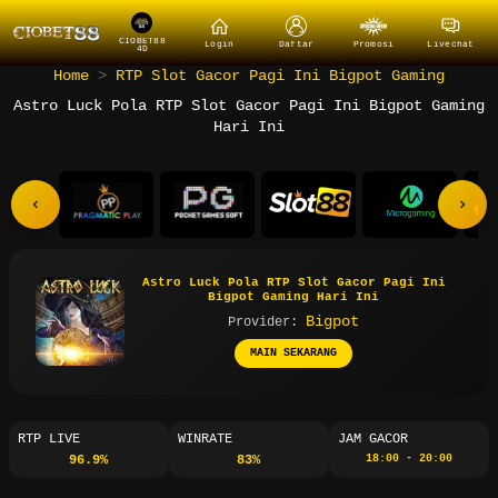
CIOBET88
Login
Daftar
Promosi
Livechat
4D
Home
>
RTP Slot Gacor Pagi Ini Bigpot Gaming
Astro Luck
Pola
RTP Slot Gacor Pagi Ini Bigpot Gaming
Hari Ini
Astro Luck Pola RTP Slot Gacor Pagi Ini
Bigpot Gaming Hari Ini
Bigpot
Provider:
MAIN SEKARANG
RTP LIVE
WINRATE
JAM GACOR
96.9
%
83
%
18:00 - 20:00