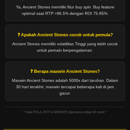
Ya, Ancient Stones memiliki fitur buy spin. Buy feature
optimal saat RTP >96.5% dengan ROI 75-85%.
❓
Apakah Ancient Stones cocok untuk pemula?
Ancient Stones memiliki volatilitas Tinggi yang lebih cocok
untuk pemain berpengalaman.
❓
Berapa maxwin Ancient Stones?
Maxwin Ancient Stones adalah 5000x dari taruhan. Dalam
30 hari terakhir, maxwin tercapai beberapa kali di jam
gacor.
* Data POLA, RTP & WINRATE diperbarui setiap 60 menit *