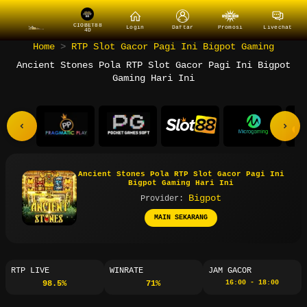
CIOBET88
Login
Daftar
Promosi
Livechat
4D
Home
>
RTP Slot Gacor Pagi Ini Bigpot Gaming
Ancient Stones
Pola
RTP Slot Gacor Pagi Ini Bigpot
Gaming
Hari Ini
Ancient Stones Pola RTP Slot Gacor Pagi Ini
Bigpot Gaming Hari Ini
Bigpot
Provider:
MAIN SEKARANG
RTP LIVE
WINRATE
JAM GACOR
98.5
%
71
%
16:00 - 18:00