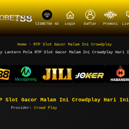
CIOBET88 4D
Login
Daftar
Promosi
Liv
Home
>
RTP Slot Gacor Malam Ini Crowdplay
y Lantern
Pola
RTP Slot Gacor Malam Ini Crowdplay
Hari I
P Slot Gacor Malam Ini Crowdplay Hari Ini
Provider:
Crowd Play