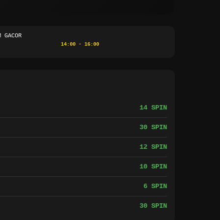
M GACOR
14:00 - 16:00
14
SPIN
30
SPIN
12
SPIN
10
SPIN
6
SPIN
30
SPIN