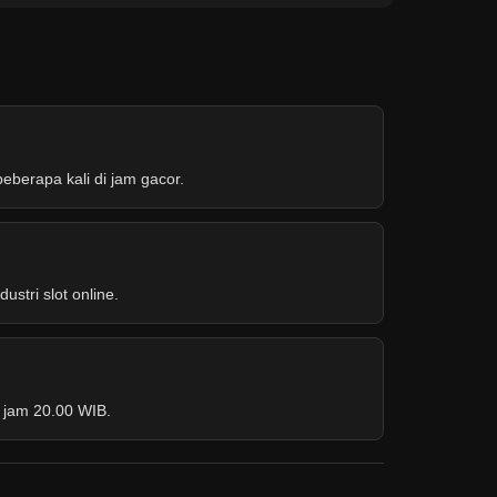
eberapa kali di jam gacor.
stri slot online.
s jam 20.00 WIB.