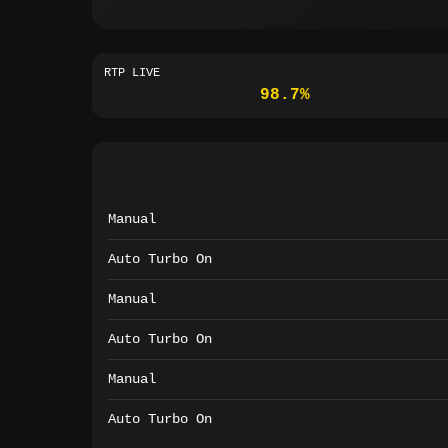
RTP LIVE
98.7
%
Manual
Auto Turbo On
Manual
Auto Turbo On
Manual
Auto Turbo On