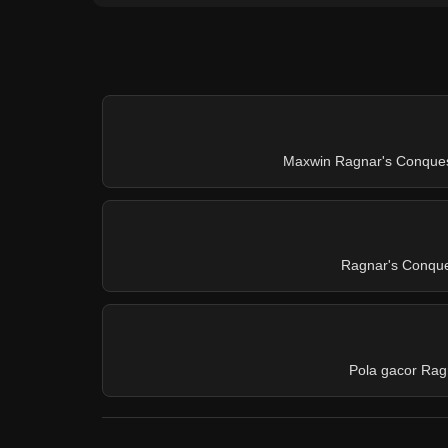
Maxwin Ragnar's Conquest 
Ragnar's Conques
Pola gacor Ragn