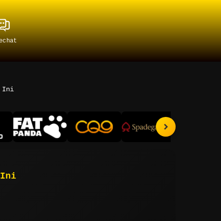
echat
 Ini
Ini