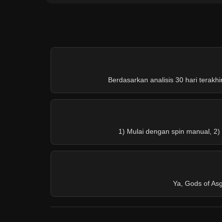
Berdasarkan analisis 30 hari terakh
1) Mulai dengan spin manual, 2) 
Ya, Gods of Asg