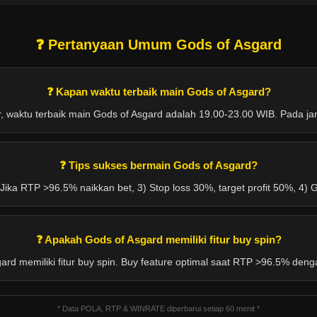
❓ Pertanyaan Umum
Gods of Asgard
❓
Kapan waktu terbaik main Gods of Asgard?
ir, waktu terbaik main Gods of Asgard adalah 19.00-23.00 WIB. Pada ja
❓
Tips sukses bermain Gods of Asgard?
Jika RTP >96.5% naikkan bet, 3) Stop loss 30%, target profit 50%, 4) 
❓
Apakah Gods of Asgard memiliki fitur buy spin?
ard memiliki fitur buy spin. Buy feature optimal saat RTP >96.5% de
* Data POLA, RTP & WINRATE diperbarui setiap 60 menit *