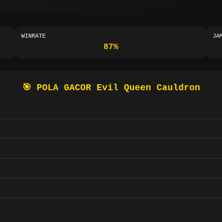
WINRATE
JA
87
%
🎯 POLA GACOR
Evil Queen Cauldron