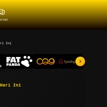
echat
ri Ini
Hari Ini