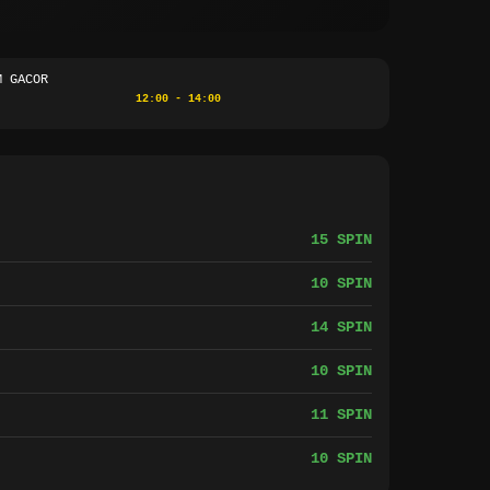
M GACOR
12:00 - 14:00
15
SPIN
10
SPIN
14
SPIN
10
SPIN
11
SPIN
10
SPIN