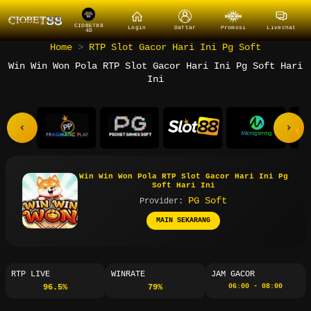
CIOBET88
Login
Daftar
Promosi
Livechat
4D
Home
>
RTP Slot Gacor Hari Ini Pg Soft
Win Win Won
Pola
RTP Slot Gacor Hari Ini Pg Soft
Hari
Ini
Win Win Won Pola RTP Slot Gacor Hari Ini Pg
Soft Hari Ini
PG Soft
Provider:
MAIN SEKARANG
RTP LIVE
WINRATE
JAM GACOR
96.5
%
79
%
06:00 - 08:00