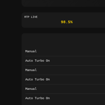
RTP LIVE
98.5
%
Manual
Auto Turbo On
Manual
Auto Turbo On
Manual
Auto Turbo On