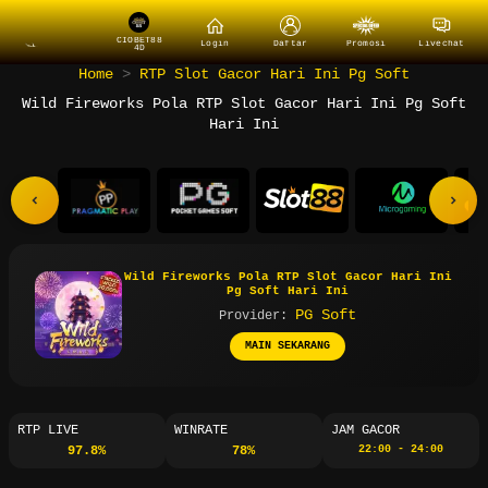
CIOBET88
Login
Daftar
Promosi
Livechat
4D
Home
>
RTP Slot Gacor Hari Ini Pg Soft
Wild Fireworks
Pola
RTP Slot Gacor Hari Ini Pg Soft
Hari Ini
Wild Fireworks Pola RTP Slot Gacor Hari Ini
Pg Soft Hari Ini
PG Soft
Provider:
MAIN SEKARANG
RTP LIVE
WINRATE
JAM GACOR
97.8
%
78
%
22:00 - 24:00