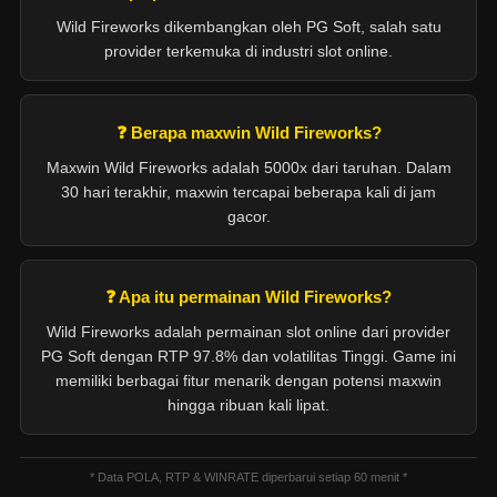
Wild Fireworks dikembangkan oleh PG Soft, salah satu
provider terkemuka di industri slot online.
❓
Berapa maxwin Wild Fireworks?
Maxwin Wild Fireworks adalah 5000x dari taruhan. Dalam
30 hari terakhir, maxwin tercapai beberapa kali di jam
gacor.
❓
Apa itu permainan Wild Fireworks?
Wild Fireworks adalah permainan slot online dari provider
PG Soft dengan RTP 97.8% dan volatilitas Tinggi. Game ini
memiliki berbagai fitur menarik dengan potensi maxwin
hingga ribuan kali lipat.
* Data POLA, RTP & WINRATE diperbarui setiap 60 menit *