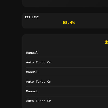
RTP LIVE
98.4
%

Manual
Auto Turbo On
Manual
Auto Turbo On
Manual
Auto Turbo On