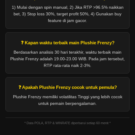
1) Mulai dengan spin manual, 2) Jika RTP >96.5% naikkan
bet, 3) Stop loss 30%, target profit 50%, 4) Gunakan buy
feature di jam gacor.
❓
Kapan waktu terbaik main Plushie Frenzy?
Berdasarkan analisis 30 hari terakhir, waktu terbaik main
Plushie Frenzy adalah 19.00-23.00 WIB. Pada jam tersebut,
RTP rata-rata naik 2-3%.
❓
Apakah Plushie Frenzy cocok untuk pemula?
Plushie Frenzy memiliki volatilitas Tinggi yang lebih cocok
untuk pemain berpengalaman.
* Data POLA, RTP & WINRATE diperbarui setiap 60 menit *