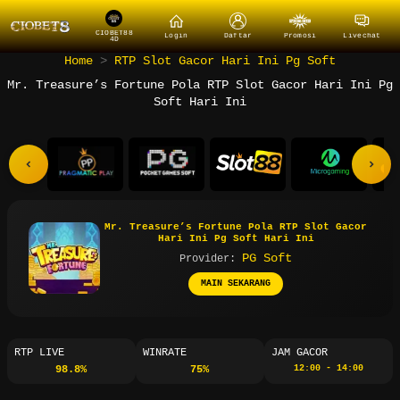
CIOBET88
Login
Daftar
Promosi
Livechat
4D
Home
>
RTP Slot Gacor Hari Ini Pg Soft
Mr. Treasure’s Fortune
Pola
RTP Slot Gacor Hari Ini Pg
Soft
Hari Ini
Mr. Treasure’s Fortune Pola RTP Slot Gacor
Hari Ini Pg Soft Hari Ini
PG Soft
Provider:
MAIN SEKARANG
RTP LIVE
WINRATE
JAM GACOR
98.8
%
75
%
12:00 - 14:00