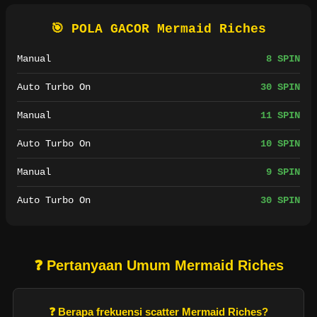
🎯 POLA GACOR
Mermaid Riches
Manual
8
SPIN
Auto Turbo On
30
SPIN
Manual
11
SPIN
Auto Turbo On
10
SPIN
Manual
9
SPIN
Auto Turbo On
30
SPIN
❓ Pertanyaan Umum
Mermaid Riches
❓
Berapa frekuensi scatter Mermaid Riches?