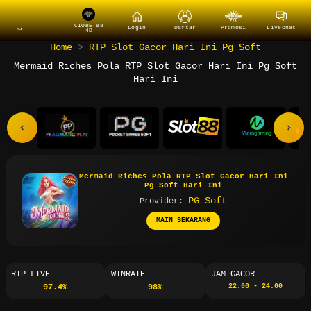
CIOBET88
Login
Daftar
Promosi
Livechat
4D
Home
>
RTP Slot Gacor Hari Ini Pg Soft
Mermaid Riches
Pola
RTP Slot Gacor Hari Ini Pg Soft
Hari Ini
Mermaid Riches Pola RTP Slot Gacor Hari Ini
Pg Soft Hari Ini
PG Soft
Provider:
MAIN SEKARANG
RTP LIVE
WINRATE
JAM GACOR
97.4
%
98
%
22:00 - 24:00