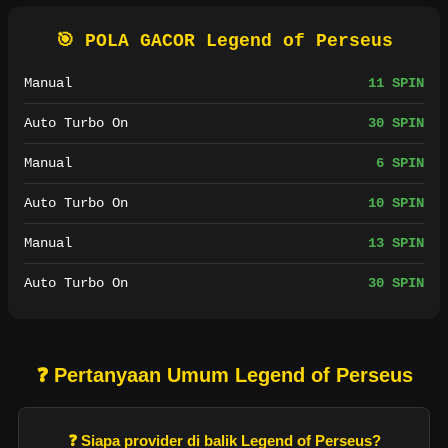
🎯 POLA GACOR
Legend of Perseus
Manual
11
SPIN
Auto Turbo On
30
SPIN
Manual
6
SPIN
Auto Turbo On
10
SPIN
Manual
13
SPIN
Auto Turbo On
30
SPIN
❓ Pertanyaan Umum
Legend of Perseus
❓
Siapa provider di balik Legend of Perseus?