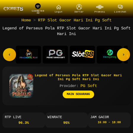
CIOBET88
Login
Daftar
Promosi
Livechat
4D
Home
>
RTP Slot Gacor Hari Ini Pg Soft
Legend of Perseus
Pola
RTP Slot Gacor Hari Ini Pg Soft
Hari Ini
Legend of Perseus Pola RTP Slot Gacor Hari
Ini Pg Soft Hari Ini
PG Soft
Provider:
MAIN SEKARANG
RTP LIVE
WINRATE
JAM GACOR
96.3
%
95
%
16:00 - 18:00