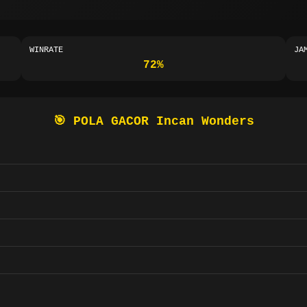
WINRATE
JA
72
%
🎯 POLA GACOR
Incan Wonders