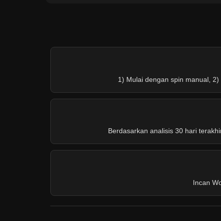
1) Mulai dengan spin manual, 2) 
Berdasarkan analisis 30 hari terakh
Incan Wo