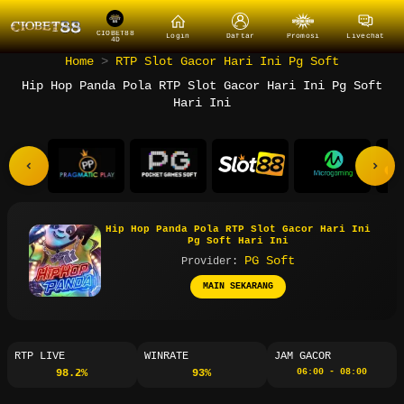
CIOBET88
Login
Daftar
Promosi
Livechat
4D
Home
>
RTP Slot Gacor Hari Ini Pg Soft
Hip Hop Panda
Pola
RTP Slot Gacor Hari Ini Pg Soft
Hari Ini
Hip Hop Panda Pola RTP Slot Gacor Hari Ini
Pg Soft Hari Ini
PG Soft
Provider:
MAIN SEKARANG
RTP LIVE
WINRATE
JAM GACOR
98.2
%
93
%
06:00 - 08:00