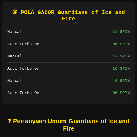
🎯 POLA GACOR
Guardians of Ice and
Fire
Manual
14
SPIN
Auto Turbo On
30
SPIN
Manual
12
SPIN
Auto Turbo On
10
SPIN
Manual
6
SPIN
Auto Turbo On
30
SPIN
❓ Pertanyaan Umum
Guardians of Ice and
Fire