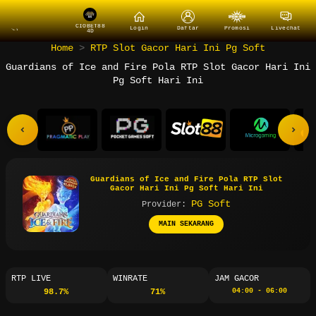
CIOBET88
Login
Daftar
Promosi
Livechat
4D
Home
>
RTP Slot Gacor Hari Ini Pg Soft
Guardians of Ice and Fire
Pola
RTP Slot Gacor Hari Ini
Pg Soft
Hari Ini
Guardians of Ice and Fire Pola RTP Slot
Gacor Hari Ini Pg Soft Hari Ini
PG Soft
Provider:
MAIN SEKARANG
RTP LIVE
WINRATE
JAM GACOR
98.7
%
71
%
04:00 - 06:00